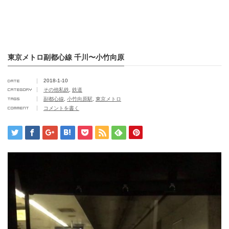
東京メトロ副都心線 千川〜小竹向原
2018-1-10
その他私鉄
,
鉄道
副都心線
,
小竹向原駅
,
東京メトロ
コメントを書く