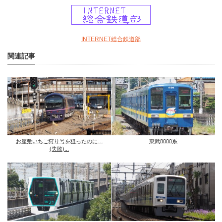
INTERNET総合鉄道部
関連記事
お座敷いちご狩り号を狙ったのに…
東武8000系
(失敗)...