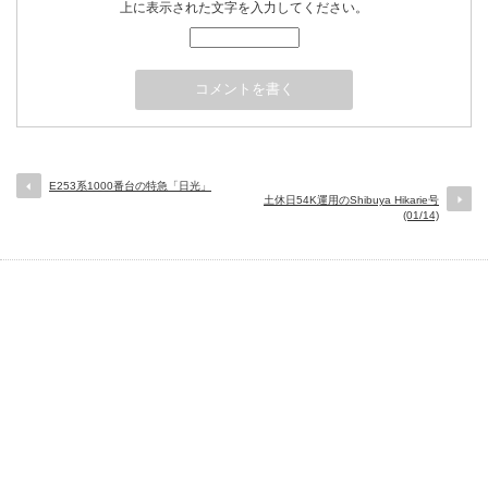
上に表示された文字を入力してください。
E253系1000番台の特急「日光」
土休日54K運用のShibuya Hikarie号
(01/14)