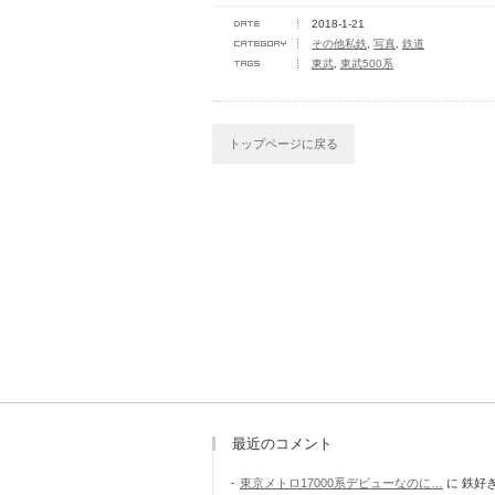
2018-1-21
その他私鉄
,
写真
,
鉄道
東武
,
東武500系
トップページに戻る
最近のコメント
東京メトロ17000系デビューなのに…
に
鉄好