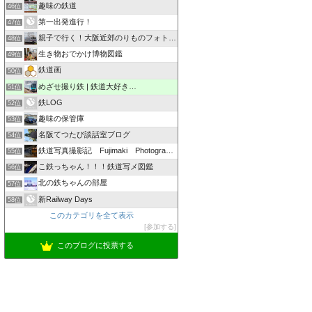
趣味の鉄道
46位
第一出発進行！
47位
親子で行く！大阪近郊のりものフォトログ ZOOM×ZOOM
48位
生き物おでかけ博物図鑑
49位
鉄道画
50位
めざせ撮り鉄 | 鉄道大好き…
51位
鉄LOG
52位
趣味の保管庫
53位
名阪てつたび談話室ブログ
54位
鉄道写真撮影記 Fujimaki Photographic
55位
こ鉄っちゃん！！！鉄道写メ図鑑
56位
北の鉄ちゃんの部屋
57位
新Railway Days
58位
このカテゴリを全て表示
参加する
このブログに投票する