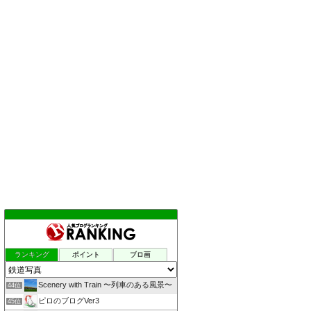
ランキング
ポイント
ブロ画
Scenery with Train 〜列車のある風景〜
44位
ピロのブログVer3
45位