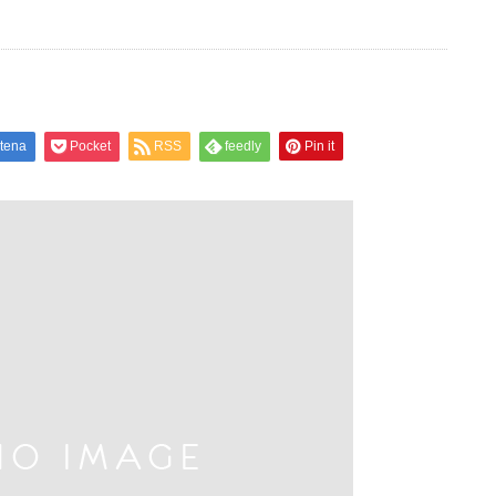
tena
Pocket
RSS
feedly
Pin it