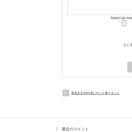
Select an im
上に
新型京王5000系にやっと乗りました
最近のコメント