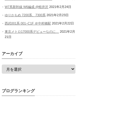
W7系新幹線 W6編成 @軽井沢
2021年2月24日
ゆりかもめ 7200系、7300系
2021年2月23日
西武001系 001−C1F ＠中村橋駅
2021年2月22日
東京メトロ17000系デビューなのに…
2021年2月
21日
アーカイブ
ア
ー
カ
イ
ブ
ブログランキング