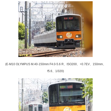
(E-M10 OLYMPUS M.40-150mm F4.0-5.6 R、ISO200、+0.7EV、150mm、
f5.6、1/320)