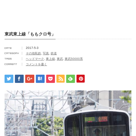
東武東上線「ももクロ号」
2017-5-3
その他私鉄
,
写真
,
鉄道
ヘッドマーク
,
東上線
,
東武
,
東武50000系
コメントを書く