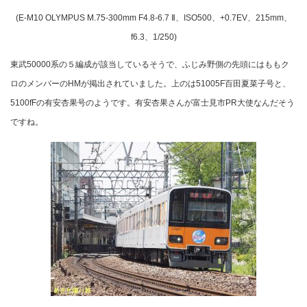
(E-M10 OLYMPUS M.75-300mm F4.8-6.7 Ⅱ、ISO500、+0.7EV、215mm、
f6.3、1/250)
東武50000系の５編成が該当しているそうで、ふじみ野側の先頭にはももク
ロのメンバーのHMが掲出されていました。上のは51005F百田夏菜子号と、
5100fFの有安杏果号のようです。有安杏果さんが富士見市PR大使なんだそう
ですね。