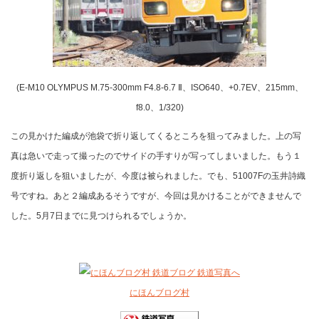
(E-M10 OLYMPUS M.75-300mm F4.8-6.7 Ⅱ、ISO640、+0.7EV、215mm、
f8.0、1/320)
この見かけた編成が池袋で折り返してくるところを狙ってみました。上の写
真は急いで走って撮ったのでサイドの手すりが写ってしまいました。もう１
度折り返しを狙いましたが、今度は被られました。でも、51007Fの玉井詩織
号ですね。あと２編成あるそうですが、今回は見かけることができませんで
した。5月7日までに見つけられるでしょうか。
にほんブログ村