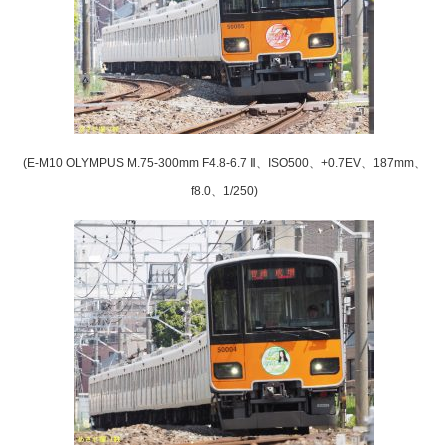
(E-M10 OLYMPUS M.75-300mm F4.8-6.7 Ⅱ、ISO500、+0.7EV、187mm、
f8.0、1/250)