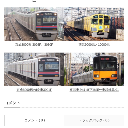
京成3000形 3026F、3030F
西武9000系と10000系
京成3000形のⅠ次車3001F
東武東上線 @下赤塚〜東武練馬 01
コメント
コメント ( 0 )
トラックバック ( 0 )