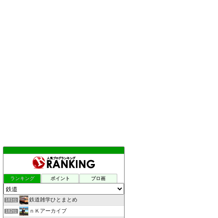
ランキング
ポイント
ブロ画
鉄道雑学ひとまとめ
181位
ｎＫアーカイブ
182位