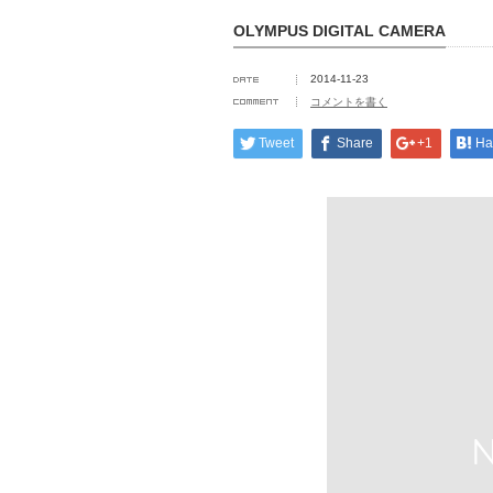
OLYMPUS DIGITAL CAMERA
2014-11-23
コメントを書く
Tweet
Share
+1
Ha