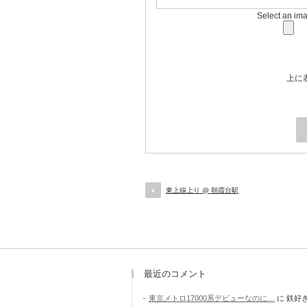
Select an im
上に
東上線上り @ 朝霞台駅
最近のコメント
東京メトロ17000系デビューなのに…
に
鉄好