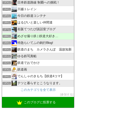
日本鉄道路線 制覇への挑戦！
183位
川越トレイン
184位
今日の鉄道コンテナ
185位
はるぴいと楽しい仲間達
186位
名阪てつたび談話室ブログ
187位
めざせ撮り鉄 | 鉄道大好き…
188位
特急らいてふの鈍行Blog!
189位
鉄道のまち カメラさんぽ 温故知新
190位
ゆる鉄写真帖
191位
鉄道でおでかけ
192位
鉄道画
193位
でんしゃのきもち【鉄道4コマ】
194位
テツと暮らすとこうなります。
195位
このカテゴリを全て表示
参加する
このブログに投票する