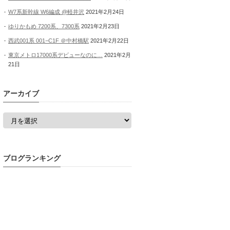
W7系新幹線 W6編成 @軽井沢
2021年2月24日
ゆりかもめ 7200系、7300系
2021年2月23日
西武001系 001−C1F ＠中村橋駅
2021年2月22日
東京メトロ17000系デビューなのに…
2021年2月
21日
アーカイブ
ア
ー
カ
イ
ブ
ブログランキング