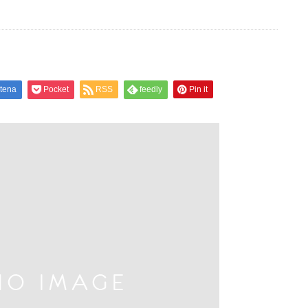
tena
Pocket
RSS
feedly
Pin it