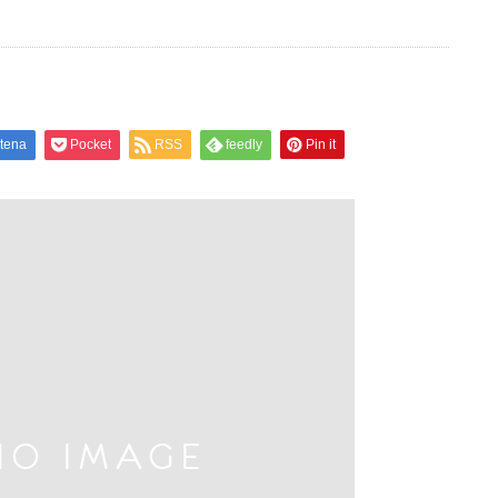
tena
Pocket
RSS
feedly
Pin it