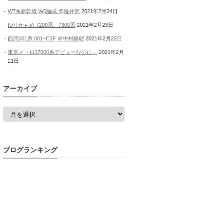
W7系新幹線 W6編成 @軽井沢
2021年2月24日
ゆりかもめ 7200系、7300系
2021年2月23日
西武001系 001−C1F ＠中村橋駅
2021年2月22日
東京メトロ17000系デビューなのに…
2021年2月
21日
アーカイブ
ア
ー
カ
イ
ブ
ブログランキング