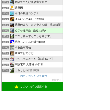
名阪てつたび談話室ブログ
191位
鉄道画
192位
今日の鉄道コンテナ
193位
はるぴいと楽しい仲間達
194位
鉄道のまち カメラさんぽ 温故知新
195位
めざせ撮り鉄 | 鉄道大好き…
196位
テツと暮らすとこうなります。
197位
特急らいてふの鈍行Blog!
198位
ゆる鉄写真帖
199位
鉄道でおでかけ
200位
でんしゃのきもち【鉄道4コマ】
201位
京阪電車 大津線 の日常
202位
ふらりと休日列車旅
203位
このカテゴリを全て表示
参加する
このブログに投票する