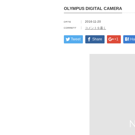
OLYMPUS DIGITAL CAMERA
2016-11-20
コメントを書く
Tweet
Share
+1
Ha