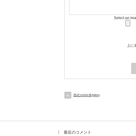
Select an im
上に
西武10000系(NRA)
最近のコメント