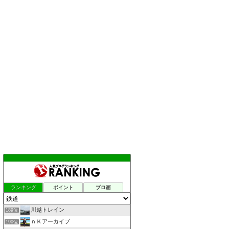
ランキング
ポイント
ブロ画
川越トレイン
189位
ｎＫアーカイブ
190位