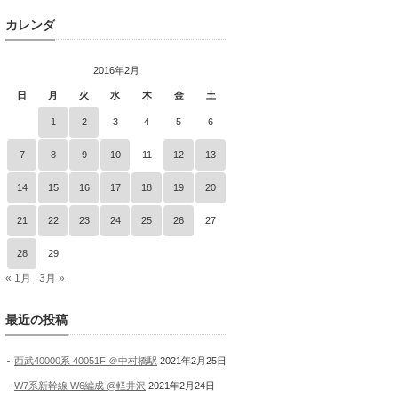
カレンダ
2016年2月
日
月
火
水
木
金
土
1
2
3
4
5
6
7
8
9
10
11
12
13
14
15
16
17
18
19
20
21
22
23
24
25
26
27
28
29
« 1月
3月 »
最近の投稿
西武40000系 40051F ＠中村橋駅
2021年2月25日
W7系新幹線 W6編成 @軽井沢
2021年2月24日