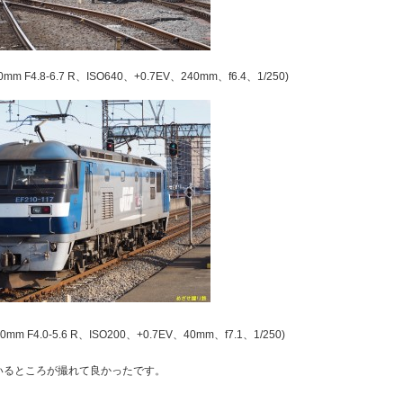
00mm F4.8-6.7 R、ISO640、+0.7EV、240mm、f6.4、1/250)
50mm F4.0-5.6 R、ISO200、+0.7EV、40mm、f7.1、1/250)
いるところが撮れて良かったです。