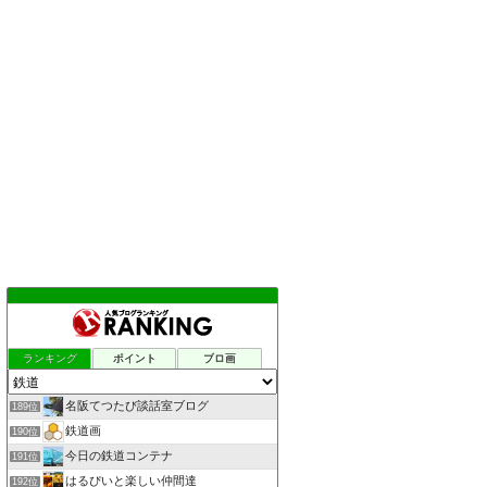
ランキング
ポイント
ブロ画
名阪てつたび談話室ブログ
189位
鉄道画
190位
今日の鉄道コンテナ
191位
はるぴいと楽しい仲間達
192位