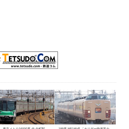
東京メトロ16000系 @ 金町駅
189系 M51編成 「ホリデー快速富士...