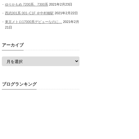
ゆりかもめ 7200系、7300系
2021年2月23日
西武001系 001−C1F ＠中村橋駅
2021年2月22日
東京メトロ17000系デビューなのに…
2021年2月
21日
アーカイブ
ア
ー
カ
イ
ブ
ブログランキング