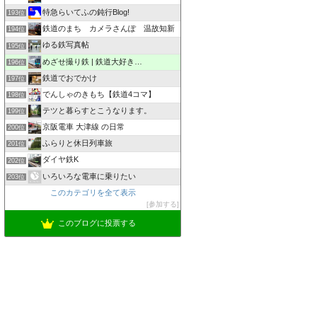
特急らいてふの鈍行Blog!
193位
鉄道のまち カメラさんぽ 温故知新
194位
ゆる鉄写真帖
195位
めざせ撮り鉄 | 鉄道大好き…
196位
鉄道でおでかけ
197位
でんしゃのきもち【鉄道4コマ】
198位
テツと暮らすとこうなります。
199位
京阪電車 大津線 の日常
200位
ふらりと休日列車旅
201位
ダイヤ鉄K
202位
いろいろな電車に乗りたい
203位
このカテゴリを全て表示
参加する
このブログに投票する