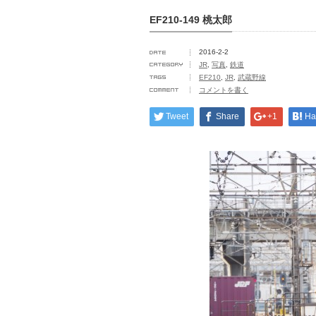
EF210-149 桃太郎
2016-2-2
JR
,
写真
,
鉄道
EF210
,
JR
,
武蔵野線
コメントを書く
Tweet
Share
+1
Ha