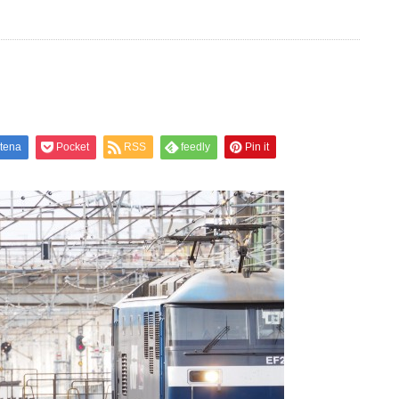
tena
Pocket
RSS
feedly
Pin it