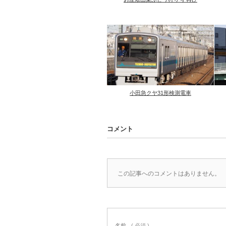
小田急クヤ31形検測電車
コメント
この記事へのコメントはありません。
名前
( 必須 )