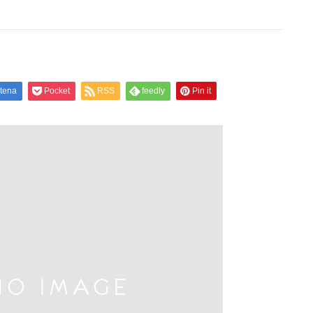
tena
Pocket
RSS
feedly
Pin it