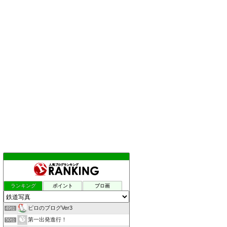
ランキング
ポイント
ブロ画
ピロのブログVer3
49位
第一出発進行！
50位