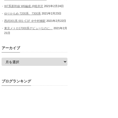
W7系新幹線 W6編成 @軽井沢
2021年2月24日
ゆりかもめ 7200系、7300系
2021年2月23日
西武001系 001−C1F ＠中村橋駅
2021年2月22日
東京メトロ17000系デビューなのに…
2021年2月
21日
アーカイブ
ア
ー
カ
イ
ブ
ブログランキング