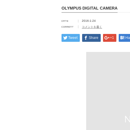
OLYMPUS DIGITAL CAMERA
2016-1-24
コメントを書く
Tweet
Share
+1
Ha