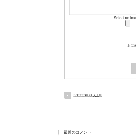
Select an im
上に
SOTETSU @ 天王町
最近のコメント