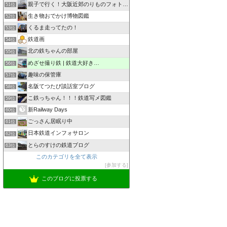
親子で行く！大阪近郊のりものフォトログ ZOOM×ZOOM
51位
生き物おでかけ博物図鑑
52位
くるま走ってたの！
53位
鉄道画
54位
北の鉄ちゃんの部屋
55位
めざせ撮り鉄 | 鉄道大好き…
56位
趣味の保管庫
57位
名阪てつたび談話室ブログ
58位
こ鉄っちゃん！！！鉄道写メ図鑑
59位
新Railway Days
60位
ごっさん居眠り中
61位
日本鉄道インフォサロン
62位
とらのすけの鉄道ブログ
63位
このカテゴリを全て表示
参加する
このブログに投票する