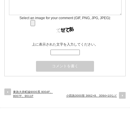
Select an image for your comment (GIF, PNG, JPG, JPEG):
上に表示された文字を入力してください。
東急大井町線9000系 9004F、
小田急3000形 3662×8、3094×10など
9007F、9011F