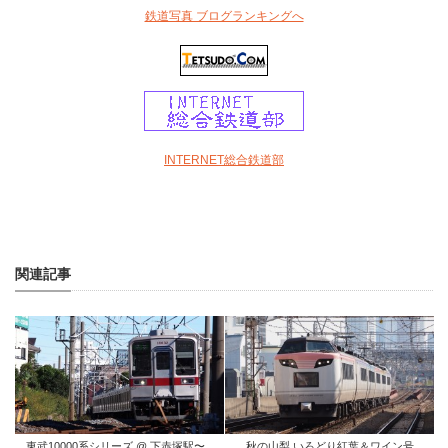
鉄道写真 ブログランキングへ
INTERNET総合鉄道部
関連記事
東武10000系シリーズ @ 下赤塚駅〜...
秋の山梨 いろどり紅葉＆ワイン号