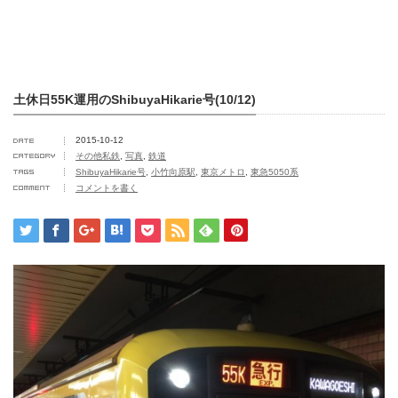
土休日55K運用のShibuyaHikarie号(10/12)
2015-10-12
その他私鉄
,
写真
,
鉄道
ShibuyaHikarie号
,
小竹向原駅
,
東京メトロ
,
東急5050系
コメントを書く