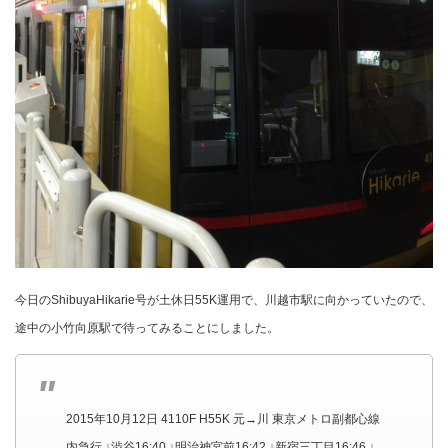
今日のShibuyaHikarie号が土休日55K運用で、川越市駅に向かっていたので、
途中の小竹向原駅で待ってみることにしました。
2015年10月12日 4110F H55K 元→川 東京メトロ副都心線
内急行 ↓渋谷16:40 ↓明治神宮前16:42 ↓新宿三丁目16:46 ↓