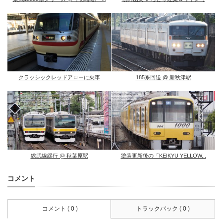
クラッシックレッドアローに乗車
185系回送 @ 新秋津駅
総武線緩行 @ 秋葉原駅
塗装更新後の「KEIKYU YELLOW...
コメント
コメント ( 0 )
トラックバック ( 0 )