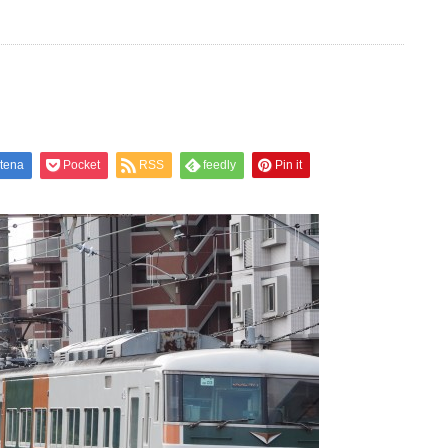
tena
Pocket
RSS
feedly
Pin it