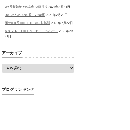
W7系新幹線 W6編成 @軽井沢
2021年2月24日
ゆりかもめ 7200系、7300系
2021年2月23日
西武001系 001−C1F ＠中村橋駅
2021年2月22日
東京メトロ17000系デビューなのに…
2021年2月
21日
アーカイブ
ア
ー
カ
イ
ブ
ブログランキング