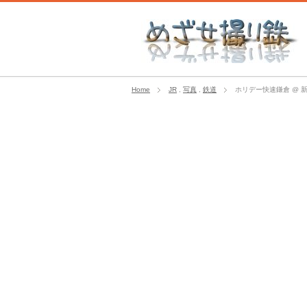
Home
JR
,
写真
,
鉄道
ホリデー快速鎌倉 @ 