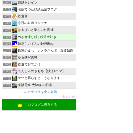
川越トレイン
190位
名阪てつたび談話室ブログ
191位
鉄道画
192位
今日の鉄道コンテナ
193位
はるぴいと楽しい仲間達
194位
めざせ撮り鉄 | 鉄道大好き…
195位
特急らいてふの鈍行Blog!
196位
鉄道のまち カメラさんぽ 温故知新
197位
ゆる鉄写真帖
198位
鉄道でおでかけ
199位
でんしゃのきもち【鉄道4コマ】
200位
テツと暮らすとこうなります。
201位
京阪電車 大津線 の日常
202位
このカテゴリを全て表示
参加する
このブログに投票する