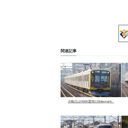
関連記事
大晦日はH56K運用のShibuyaHi...