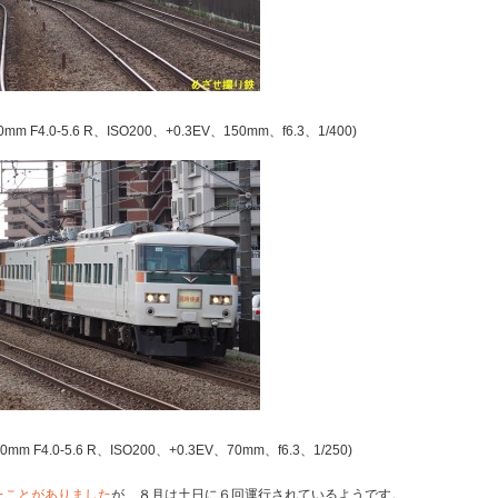
50mm F4.0-5.6 R、ISO200、+0.3EV、150mm、f6.3、1/400)
50mm F4.0-5.6 R、ISO200、+0.3EV、70mm、f6.3、1/250)
たことがありました
が、８月は土日に６回運行されているようです。