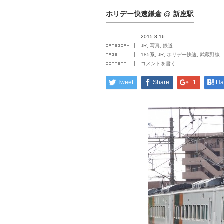
ホリデー快速鎌倉 @ 新座駅
2015-8-16
JR
,
写真
,
鉄道
185系
,
JR
,
ホリデー快速
,
武蔵野線
コメントを書く
Tweet
Share
+1
Ha