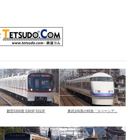
都営5300形 5303F,5312F
東武100系の特急「スペーシア」