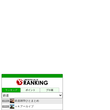
ランキング
ポイント
ブロ画
鉄道雑学ひとまとめ
188位
ｎＫアーカイブ
189位