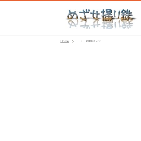
Home
P8041266