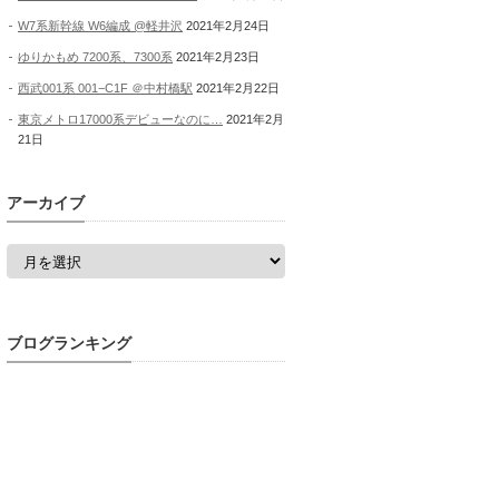
W7系新幹線 W6編成 @軽井沢
2021年2月24日
ゆりかもめ 7200系、7300系
2021年2月23日
西武001系 001−C1F ＠中村橋駅
2021年2月22日
東京メトロ17000系デビューなのに…
2021年2月
21日
アーカイブ
ア
ー
カ
イ
ブ
ブログランキング