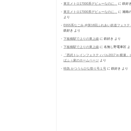
東京メトロ17000系デビューなのに…
に
鉄好
東京メトロ17000系デビューなのに…
に
湘南
より
E655系なごみ @第18回ふれあい鉄道フェス
鉄好き
より
下板橋駅で上りの東上線
に
鉄好き
より
下板橋駅で上りの東上線
に
名無し野電車区
よ
「西武トレインフェスティバル2017 in 横瀬」
ぱふぅ家のホームページ
より
特急 かつうらひな祭り号１号
に
鉄好き
より