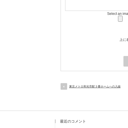
Select an im
上に
東京メトロ和光市駅３番ホームへの入線
最近のコメント