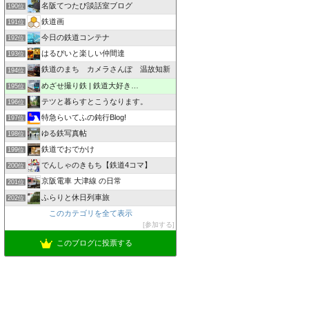
名阪てつたび談話室ブログ
190位
鉄道画
191位
今日の鉄道コンテナ
192位
はるぴいと楽しい仲間達
193位
鉄道のまち カメラさんぽ 温故知新
194位
めざせ撮り鉄 | 鉄道大好き…
195位
テツと暮らすとこうなります。
196位
特急らいてふの鈍行Blog!
197位
ゆる鉄写真帖
198位
鉄道でおでかけ
199位
でんしゃのきもち【鉄道4コマ】
200位
京阪電車 大津線 の日常
201位
ふらりと休日列車旅
202位
このカテゴリを全て表示
参加する
このブログに投票する