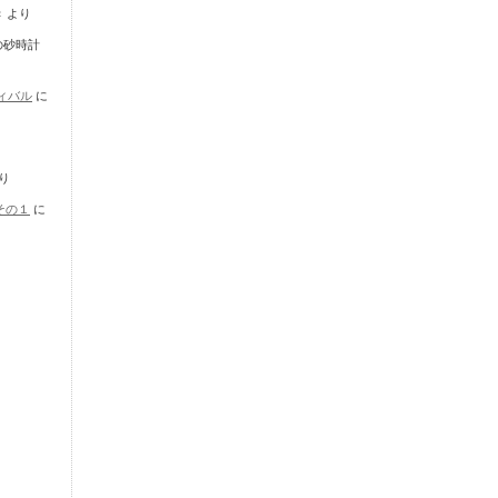
き
より
の砂時計
ティバル
に
り
その１
に