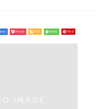
tena
Pocket
RSS
feedly
Pin it