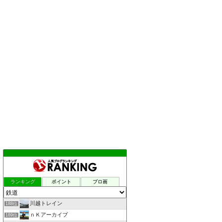
ランキング
ポイント
ブロ画
川越トレイン
188位
ｎＫアーカイブ
189位