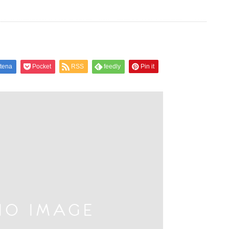
tena
Pocket
RSS
feedly
Pin it