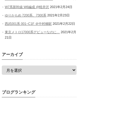
W7系新幹線 W6編成 @軽井沢
2021年2月24日
ゆりかもめ 7200系、7300系
2021年2月23日
西武001系 001−C1F ＠中村橋駅
2021年2月22日
東京メトロ17000系デビューなのに…
2021年2月
21日
アーカイブ
ア
ー
カ
イ
ブ
ブログランキング