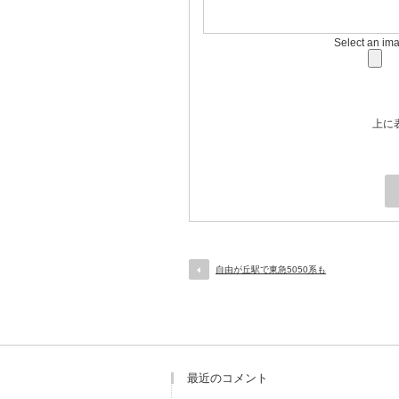
Select an im
上に
自由が丘駅で東急5050系も
最近のコメント