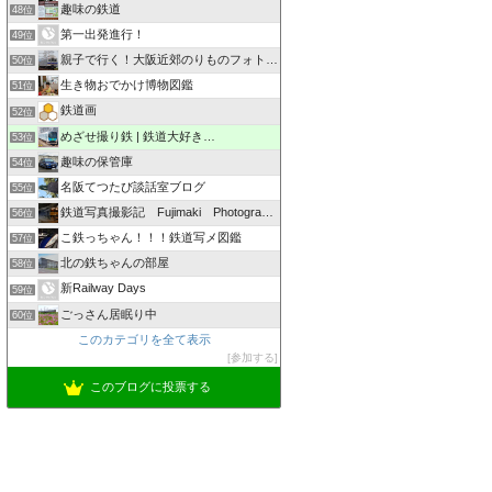
趣味の鉄道
48位
第一出発進行！
49位
親子で行く！大阪近郊のりものフォトログ ZOOM×ZOOM
50位
生き物おでかけ博物図鑑
51位
鉄道画
52位
めざせ撮り鉄 | 鉄道大好き…
53位
趣味の保管庫
54位
名阪てつたび談話室ブログ
55位
鉄道写真撮影記 Fujimaki Photographic
56位
こ鉄っちゃん！！！鉄道写メ図鑑
57位
北の鉄ちゃんの部屋
58位
新Railway Days
59位
ごっさん居眠り中
60位
このカテゴリを全て表示
参加する
このブログに投票する