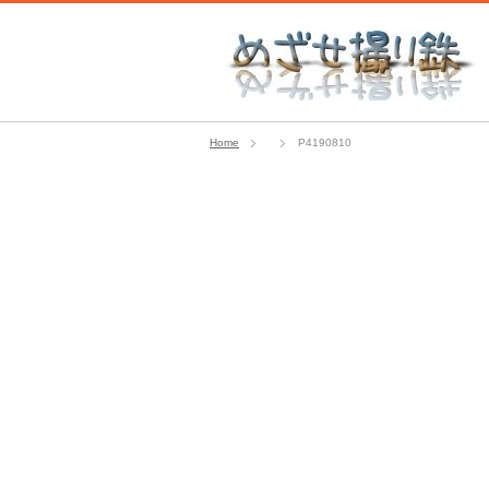
Home
P4190810