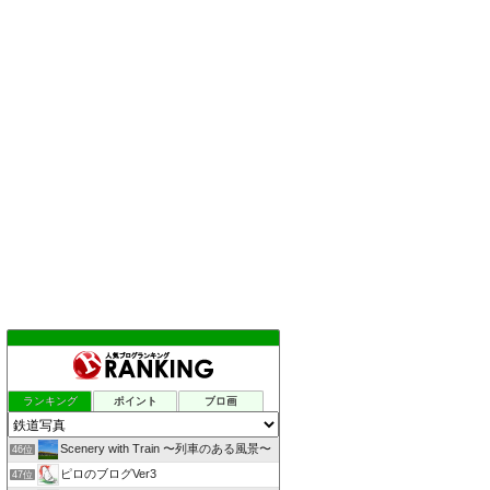
ランキング
ポイント
ブロ画
Scenery with Train 〜列車のある風景〜
46位
ピロのブログVer3
47位