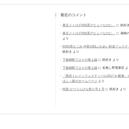
最近のコメント
東京メトロ17000系デビューなのに…
に
鉄好
東京メトロ17000系デビューなのに…
に
湘南
より
E655系なごみ @第18回ふれあい鉄道フェス
鉄好き
より
下板橋駅で上りの東上線
に
鉄好き
より
下板橋駅で上りの東上線
に
名無し野電車区
よ
「西武トレインフェスティバル2017 in 横瀬」
ぱふぅ家のホームページ
より
特急 かつうらひな祭り号１号
に
鉄好き
より