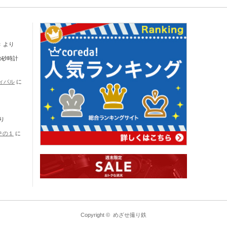
き
より
の砂時計
ティバル
に
り
その１
に
Copyright ©
めざせ撮り鉄