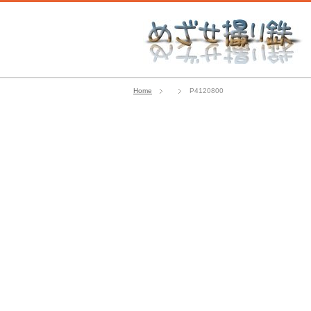
Home
P4120800