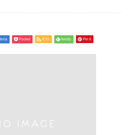
tena
Pocket
RSS
feedly
Pin it