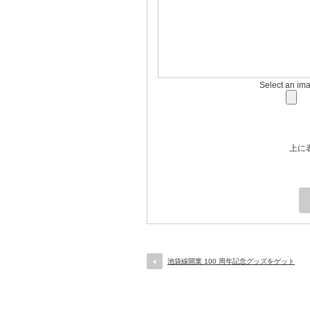
Select an im
上に
池袋線開業 100 周年記念グッズをゲット