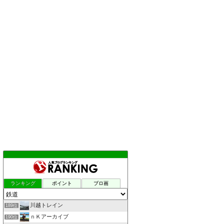
ランキング
ポイント
ブロ画
川越トレイン
189位
ｎＫアーカイブ
190位