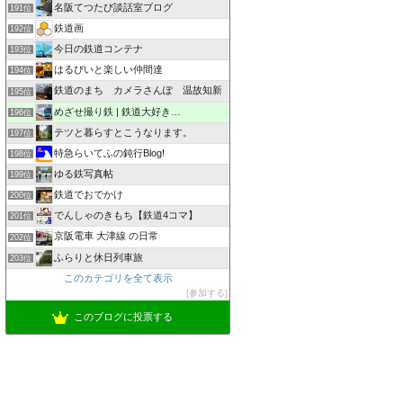
名阪てつたび談話室ブログ
191位
鉄道画
192位
今日の鉄道コンテナ
193位
はるぴいと楽しい仲間達
194位
鉄道のまち カメラさんぽ 温故知新
195位
めざせ撮り鉄 | 鉄道大好き…
196位
テツと暮らすとこうなります。
197位
特急らいてふの鈍行Blog!
198位
ゆる鉄写真帖
199位
鉄道でおでかけ
200位
でんしゃのきもち【鉄道4コマ】
201位
京阪電車 大津線 の日常
202位
ふらりと休日列車旅
203位
このカテゴリを全て表示
参加する
このブログに投票する