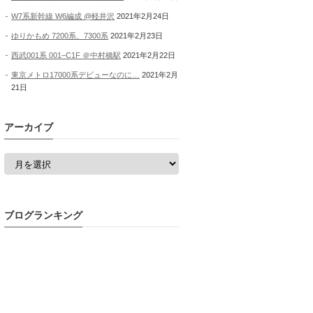
W7系新幹線 W6編成 @軽井沢
2021年2月24日
ゆりかもめ 7200系、7300系
2021年2月23日
西武001系 001−C1F ＠中村橋駅
2021年2月22日
東京メトロ17000系デビューなのに…
2021年2月
21日
アーカイブ
ア
ー
カ
イ
ブ
ブログランキング