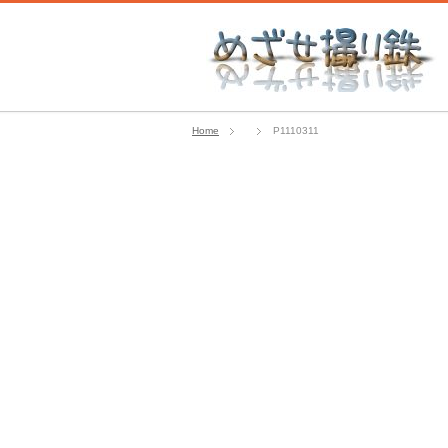
Home
P1110311