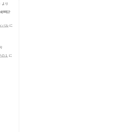
き
より
の砂時計
ティバル
に
り
その１
に