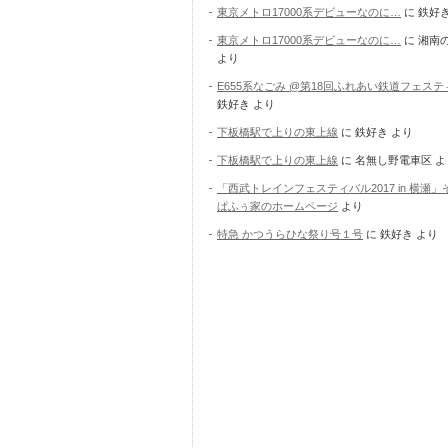
東京メトロ17000系デビューなのに…
に
鉄好
東京メトロ17000系デビューなのに…
に
湘南
より
E655系なごみ @第18回ふれあい鉄道フェス
鉄好き
より
下板橋駅で上りの東上線
に
鉄好き
より
下板橋駅で上りの東上線
に
名無し野電車区
よ
「西武トレインフェスティバル2017 in 横瀬」
ぱふぅ家のホームページ
より
特急 かつうらひな祭り号１号
に
鉄好き
より