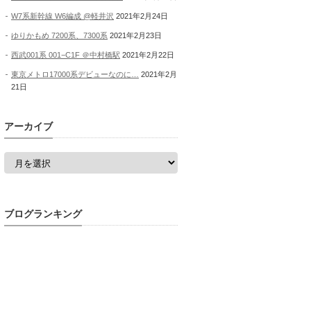
W7系新幹線 W6編成 @軽井沢
2021年2月24日
ゆりかもめ 7200系、7300系
2021年2月23日
西武001系 001−C1F ＠中村橋駅
2021年2月22日
東京メトロ17000系デビューなのに…
2021年2月
21日
アーカイブ
ア
ー
カ
イ
ブ
ブログランキング