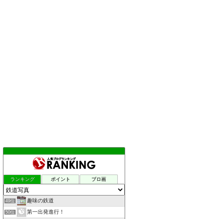
ランキング
ポイント
ブロ画
趣味の鉄道
49位
第一出発進行！
50位