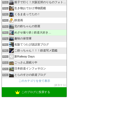
親子で行く！大阪近郊のりものフォトログ ZOOM×ZOOM
51位
生き物おでかけ博物図鑑
52位
くるま走ってたの！
53位
鉄道画
54位
北の鉄ちゃんの部屋
55位
めざせ撮り鉄 | 鉄道大好き…
56位
趣味の保管庫
57位
名阪てつたび談話室ブログ
58位
こ鉄っちゃん！！！鉄道写メ図鑑
59位
新Railway Days
60位
ごっさん居眠り中
61位
日本鉄道インフォサロン
62位
とらのすけの鉄道ブログ
63位
このカテゴリを全て表示
参加する
このブログに投票する