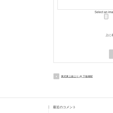
Select an im
上に
東武東上線上り @ 下板橋駅
最近のコメント