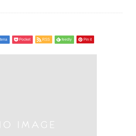
tena
Pocket
RSS
feedly
Pin it