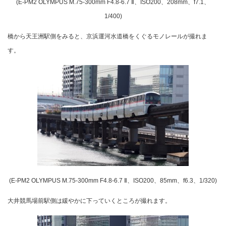
(E-PM2 OLYMPUS M.75-300mm F4.8-6.7 Ⅱ、ISO200、208mm、f7.1、
1/400)
橋から天王洲駅側をみると、京浜運河水道橋をくぐるモノレールが撮れま
す。
(E-PM2 OLYMPUS M.75-300mm F4.8-6.7 Ⅱ、ISO200、85mm、f6.3、1/320)
大井競馬場前駅側は緩やかに下っていくところが撮れます。