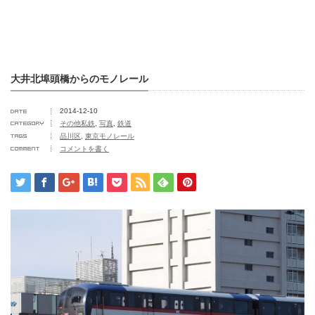
大井北埠頭橋からのモノレール
2014-12-10
その他私鉄
,
写真
,
鉄道
品川区
,
東京モノレール
コメントを書く