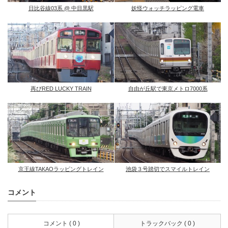
日比谷線03系 @ 中目黒駅
妖怪ウォッチラッピング電車
再びRED LUCKY TRAIN
自由が丘駅で東京メトロ7000系
京王線TAKAOラッピングトレイン
池袋３号踏切でスマイルトレイン
コメント
コメント ( 0 )
トラックバック ( 0 )