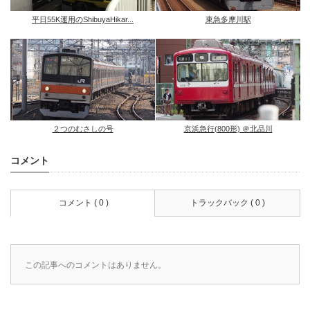
平日55K運用のShibuyaHikar...
東急多摩川駅
２つのむさしの号
京浜急行(800形) ＠北品川
コメント
コメント ( 0 )
トラックバック ( 0 )
この記事へのコメントはありません。