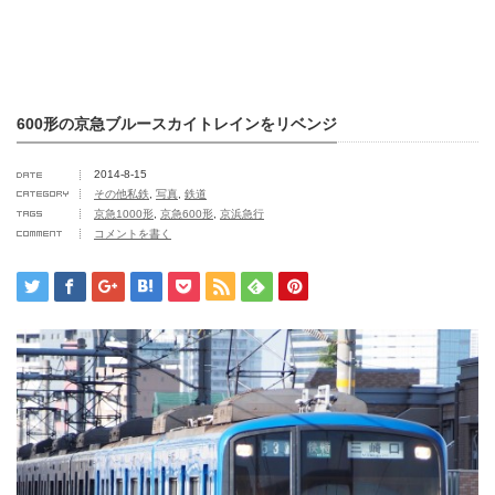
600形の京急ブルースカイトレインをリベンジ
2014-8-15
その他私鉄
,
写真
,
鉄道
京急1000形
,
京急600形
,
京浜急行
コメントを書く