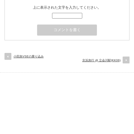
上に表示された文字を入力してください。
小田急VSEの乗り込み
京浜急行 @ 立会川駅(KK06)