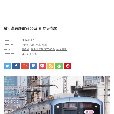
横浜高速鉄道Y500系 ＠ 祐天寺駅
2014-3-17
その他私鉄
,
写真
,
鉄道
東横線
,
横浜高速鉄道Y500系
,
祐天寺駅
コメントを書く