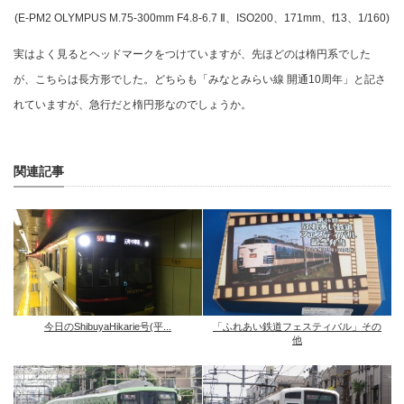
(E-PM2 OLYMPUS M.75-300mm F4.8-6.7 Ⅱ、ISO200、171mm、f13、1/160)
実はよく見るとヘッドマークをつけていますが、先ほどのは楕円系でした
が、こちらは長方形でした。どちらも「みなとみらい線 開通10周年」と記さ
れていますが、急行だと楕円形なのでしょうか。
関連記事
今日のShibuyaHikarie号(平...
「ふれあい鉄道フェスティバル」その
他