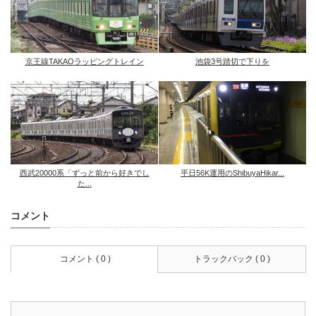
京王線TAKAOラッピングトレイン
池袋3号踏切で下りを
西武20000系「ずっと前から好きでし
平日56K運用のShibuyaHikar...
た...
コメント
コメント ( 0 )
トラックバック ( 0 )