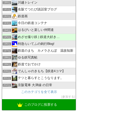
川越トレイン
190位
名阪てつたび談話室ブログ
191位
鉄道画
192位
今日の鉄道コンテナ
193位
はるぴいと楽しい仲間達
194位
めざせ撮り鉄 | 鉄道大好き…
195位
特急らいてふの鈍行Blog!
196位
鉄道のまち カメラさんぽ 温故知新
197位
ゆる鉄写真帖
198位
鉄道でおでかけ
199位
でんしゃのきもち【鉄道4コマ】
200位
テツと暮らすとこうなります。
201位
京阪電車 大津線 の日常
202位
このカテゴリを全て表示
参加する
このブログに投票する