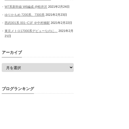
W7系新幹線 W6編成 @軽井沢
2021年2月24日
ゆりかもめ 7200系、7300系
2021年2月23日
西武001系 001−C1F ＠中村橋駅
2021年2月22日
東京メトロ17000系デビューなのに…
2021年2月
21日
アーカイブ
ア
ー
カ
イ
ブ
ブログランキング