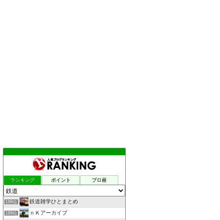
ランキング
ポイント
ブロ画
鉄道雑学ひとまとめ
188位
ｎＫアーカイブ
189位