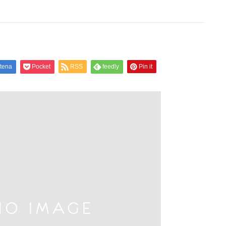
tena
Pocket
RSS
feedly
Pin it