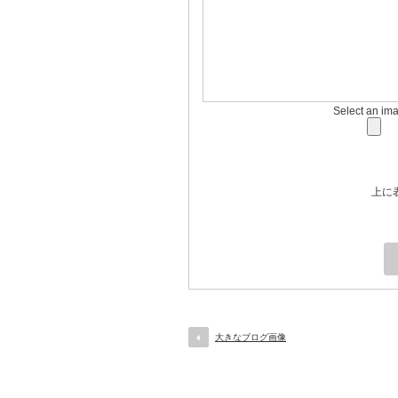
Select an im
上に
大きなブログ画像