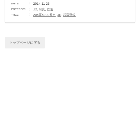
2014-11-23
JR
,
写真
,
鉄道
205系5000番台
,
JR
,
武蔵野線
トップページに戻る